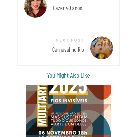
de
Fazer 40 anos
Post
NEXT POST
Carnaval no Rio
You Might Also Like