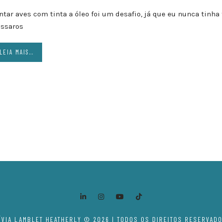
ntar aves com tinta a óleo foi um desafio, já que eu nunca tinha
ssaros
LEIA MAIS...
ÍVIA LAMBLET HEATHERLY © 2026 | TODOS OS DIREITOS RESERVAD