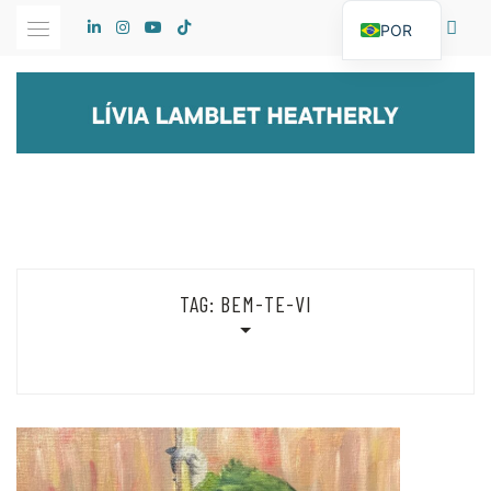
Skip
POR
to
content
TAG:
BEM-TE-VI