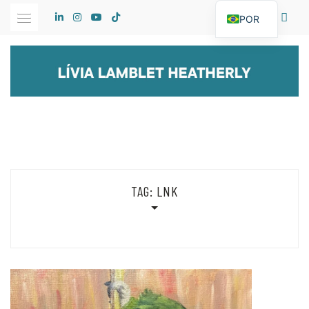
Skip
POR
to
content
TAG:
LNK