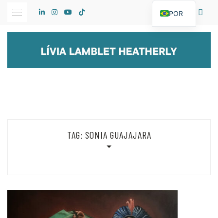
Skip
POR
to
content
TAG:
SONIA GUAJAJARA