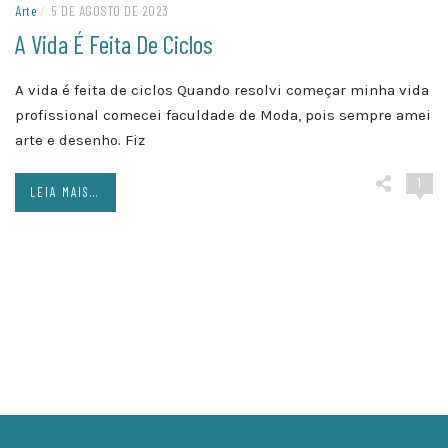
Arte
/
5 DE AGOSTO DE 2023
A Vida É Feita De Ciclos
A vida é feita de ciclos Quando resolvi começar minha vida
profissional comecei faculdade de Moda, pois sempre amei
arte e desenho. Fiz
1
LEIA MAIS...
Posts
navigation