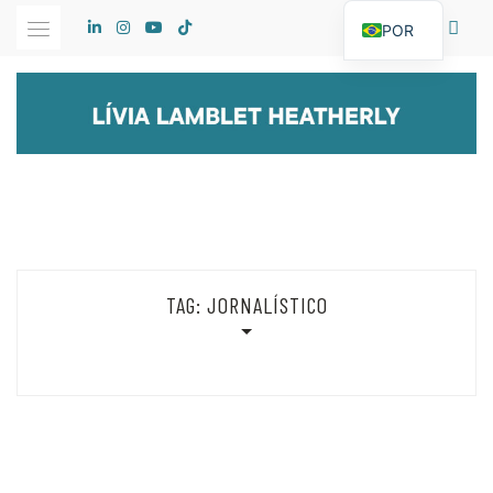
Skip
POR
to
content
TAG:
JORNALÍSTICO