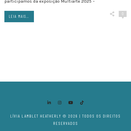
participamos da exposição Multiarte 2025 –
0
LEIA MAIS...
Posts
navigation
LÍVIA LAMBLET HEATHERLY © 2026 | TODOS OS DIREITOS
RESERVADOS