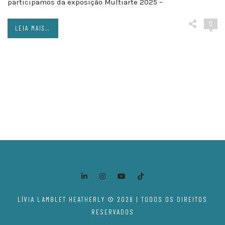
participamos da exposição Multiarte 2025 –
0
LEIA MAIS...
Posts
navigation
LÍVIA LAMBLET HEATHERLY © 2026 | TODOS OS DIREITOS
RESERVADOS