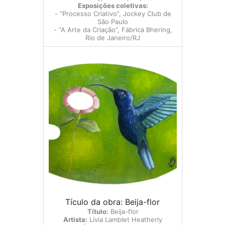
Exposições coletivas:
- “Processo Criativo”, Jockey Club de
São Paulo
- “A Arte da Criação”, Fábrica Bhering,
Rio de Janeiro/RJ
Tículo da obra: Beija-flor
Título:
Beija-flor
Artista:
Lívia Lamblet Heatherly