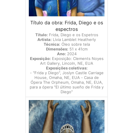
Título da obra: Frida, Diego e os
espectros
Título:
Frida, Diego e os Espetros
Artista:
Lívia Lamblet Heatherly
Técnica:
Óleo sobre tela
Dimensões:
51 x 41cm
Ano:
2024
Exposição:
Exposição: Clements Noyes
Art Gallery, Lincoln, NE, EUA
Exposições coletivas:
- "Frida y Diego", Joslyn Castle Carriage
House, Omaha, NE, EUA - Casa de
Ópera The Orpheum, Omaha, NE, EUA,
para a ópera "El último sueño de Frida y
Diego"