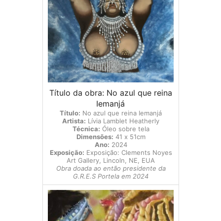
Título da obra: No azul que reina
Iemanjá
Título:
No azul que reina Iemanjá
Artista:
Lívia Lamblet Heatherly
Técnica:
Óleo sobre tela
Dimensões:
41 x 51cm
Ano:
2024
Exposição:
Exposição: Clements Noyes
Art Gallery, Lincoln, NE, EUA
Obra doada ao então presidente da
G.R.E.S Portela em 2024