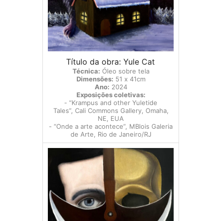
Título da obra: Yule Cat
Técnica:
Óleo sobre tela
Dimensões:
51 x 41cm
Ano:
2024
Exposições coletivas:
- “Krampus and other Yuletide
Tales”, Cali Commons Gallery, Omaha,
NE, EUA
- “Onde a arte acontece”, MBlois Galeria
de Arte, Rio de Janeiro/RJ