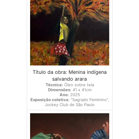
Título da obra: Menina indígena
salvando arara
Técnica:
Óleo sobre tela
Dimensões:
41 x 41cm
Ano:
2025
Exposição coletiva:
“Sagrado Feminino”,
Jockey Club de São Paulo