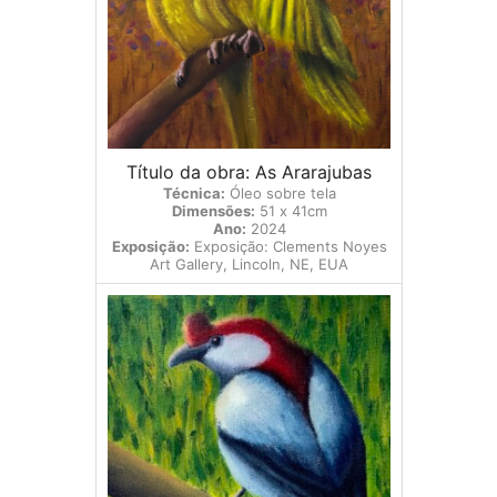
Título da obra: As Ararajubas
Técnica:
Óleo sobre tela
Dimensões:
51 x 41cm
Ano:
2024
Exposição:
Exposição: Clements Noyes
Art Gallery, Lincoln, NE, EUA