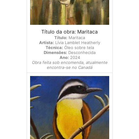
Título da obra: Maritaca
Título:
Maritaca
Artista:
Lívia Lamblet Heatherly
Técnica:
Óleo sobre tela
Dimensões:
Desconhecida
Ano:
2024
Obra feita sob encomenda, atualmente
encontra-se no Canadá