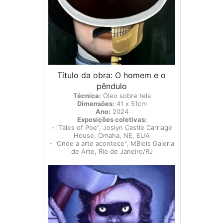
Título da obra: O homem e o
pêndulo
Técnica:
Óleo sobre tela
Dimensões:
41 x 51cm
Ano:
2024
Exposições coletivas:
- “Tales of Poe”, Joslyn Castle Carriage
House, Omaha, NE, EUA
- "Onde a arte acontece", MBlois Galeria
de Arte, Rio de Janeiro/RJ