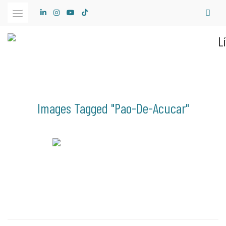
Skip
to
content
Images Tagged "pao-De-Acucar"