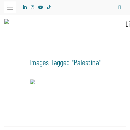
Skip
to
content
Images Tagged "palestina"