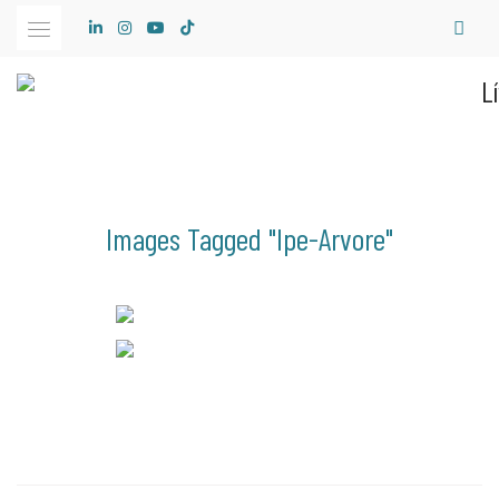
Skip
to
content
Images Tagged "ipe-Arvore"