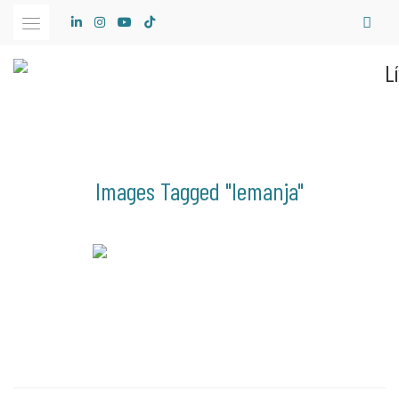
Skip
to
content
Images Tagged "iemanja"