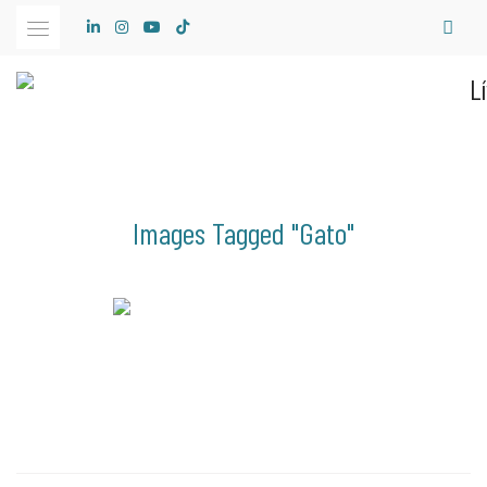
Skip
to
content
Images Tagged "gato"