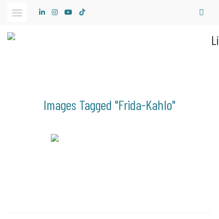
Skip
to
content
Images Tagged "frida-Kahlo"