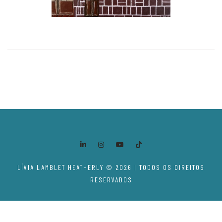
LÍVIA LAMBLET HEATHERLY © 2026 | TODOS OS DIREITOS
RESERVADOS