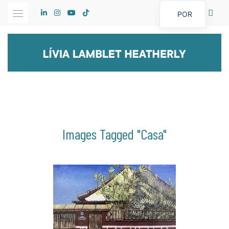
Skip
POR
to
content
Images Tagged "casa"