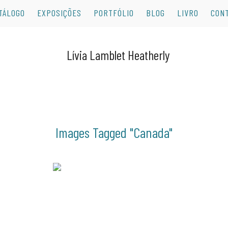
TÁLOGO
EXPOSIÇÕES
PORTFÓLIO
BLOG
LIVRO
CON
Images Tagged "canada"