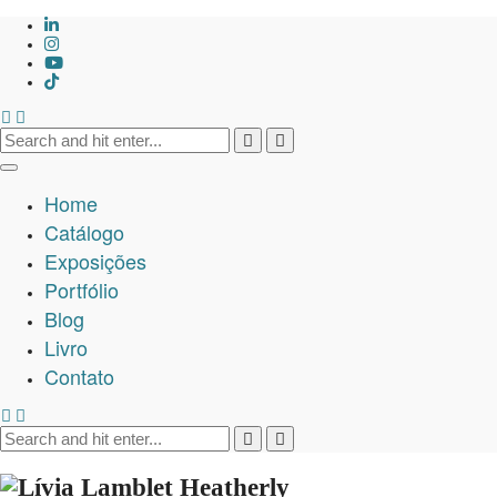
Skip
to
content
Search
for:
Home
Catálogo
Exposições
Portfólio
Blog
Livro
Contato
Search
for: