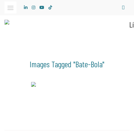
Skip
to
content
Images Tagged "bate-Bola"