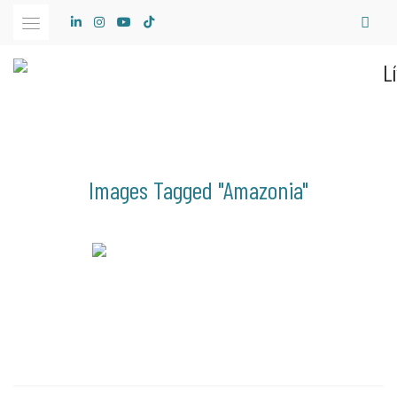
Skip
to
content
Images Tagged "amazonia"